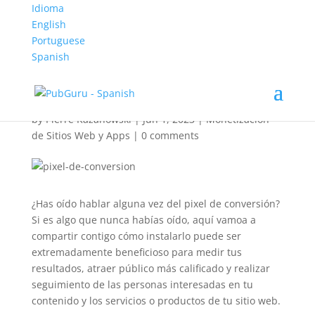
Idioma
English
Portuguese
Pixel de conversión: ¿Qué
Spanish
es, qué tipos hay y cómo
te ayuda?
by
Pierre Kazanowski
|
Jun 1, 2023
|
Monetización
de Sitios Web y Apps
|
0 comments
¿Has oído hablar alguna vez del pixel de conversión?
Si es algo que nunca habías oído, aquí vamoa a
compartir contigo cómo instalarlo puede ser
extremadamente beneficioso para medir tus
resultados, atraer público más calificado y realizar
seguimiento de las personas interesadas en tu
contenido y los servicios o productos de tu sitio web.