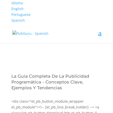
Idioma
English
Portuguese
Spanish
Listo, ¡es todo tuyo!
Ahora puedes acceder a la Guía completa de
publicidad programática a cualquier momento.
La Guía Completa De La Publicidad
Programática - Conceptos Clave,
Ejemplos Y Tendencias
<div class="et_pb_button_module_wrapper
et_pb_module"><!-- [et_pb_line_break_holder] --> <a
class="et_pb_button download-btn et_pb_button_0